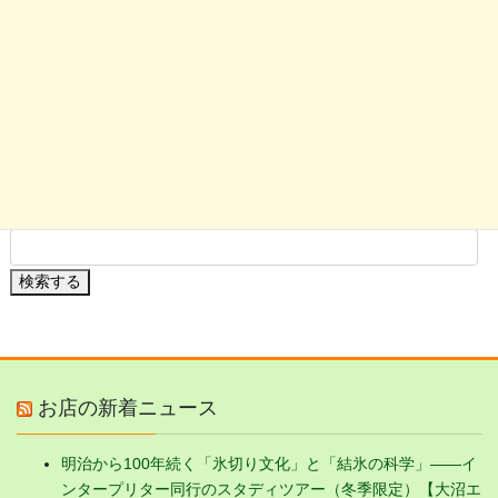
大沼の鳥
大沼の花
駒ケ岳の花
大沼の植物・果実
検索する
お店の新着ニュース
明治から100年続く「氷切り文化」と「結氷の科学」——イ
ンタープリター同行のスタディツアー（冬季限定）【大沼エ