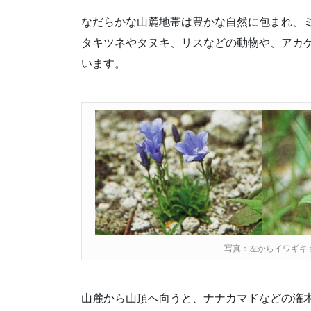
なだらかな山麓地帯は豊かな自然に包まれ、
タキツネやタヌキ、リスなどの動物や、アカ
います。
写真：左からイワギキ
山麓から山頂へ向うと、ナナカマドなどの潅木