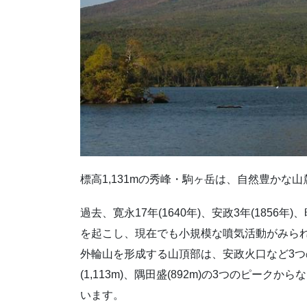
標高1,131mの秀峰・駒ヶ岳は、自然豊かな
過去、寛永17年(1640年)、安政3年(1856
を起こし、現在でも小規模な噴気活動がみら
外輪山を形成する山頂部は、安政火口など3つの
(1,113m)、隅田盛(892m)の3つのピ
います。