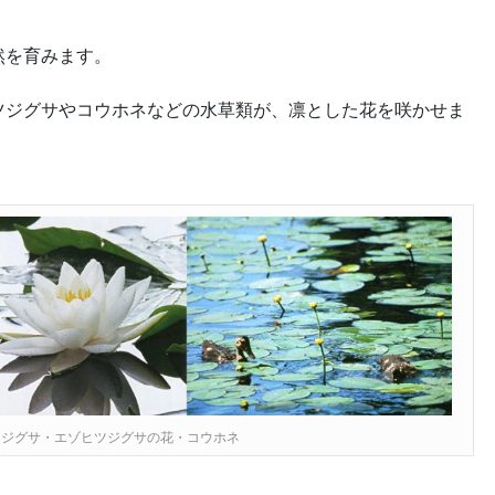
然を育みます。
ツジグサやコウホネなどの水草類が、凛とした花を咲かせま
ツジグサ・エゾヒツジグサの花・コウホネ