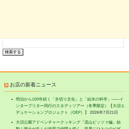
大沼の花
駒ケ岳の花
大沼の植物・果実
検索する
お店の新着ニュース
明治から100年続く「氷切り文化」と「結氷の科学」——イ
ンタープリター同行のスタディツアー（冬季限定）【大沼エ
デュケーションプロジェクト（OEP）】
2026年7月21日
大沼公園アドベンチャークッキング「流山ピッツァ編」始
動！噴火が生んだ絶景で仲間と焼く、世界にひとつのピザ