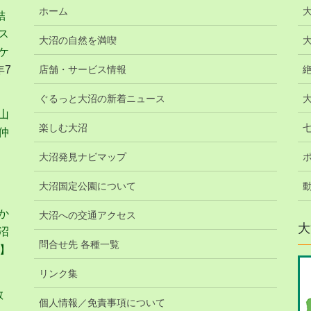
ホーム
結
ス
大沼の自然を満喫
ケ
年7
店舗・サービス情報
ぐるっと大沼の新着ニュース
山
楽しむ大沼
仲
大沼発見ナビマップ
大沼国定公園について
か
大沼への交通アクセス
大
沼
問合せ先 各種一覧
】
リンク集
教
個人情報／免責事項について