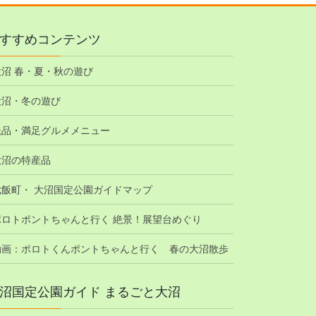
すすめコンテンツ
大沼 春・夏・秋の遊び
大沼・冬の遊び
絶品・満足グルメメニュー
大沼の特産品
七飯町・ 大沼国定公園ガイドマップ
ポロトポントちゃんと行く 絶景！展望台めぐり
動画：ポロトくんポントちゃんと行く 春の大沼散歩
沼国定公園ガイド まるごと大沼