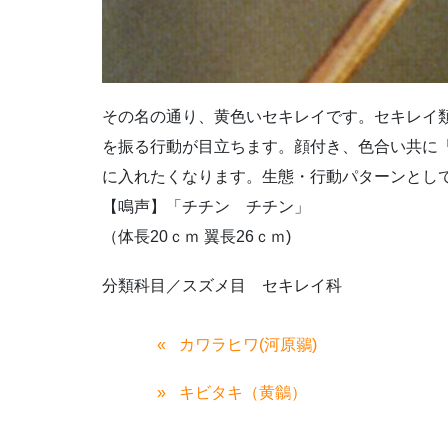
その名の通り、黄色いセキレイです。セキレイ
を振る行動が目立ちます。顔付き、色合い共に
に入れたくなります。生態・行動パターンとし
【鳴声】「チチン チチン」
（体長20ｃｍ 翼長26ｃｍ)
分類科目／スズメ目 セキレイ科
カワラヒワ(河原鶸)
キビタキ（黄鶲）