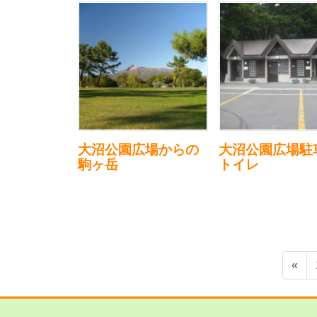
大沼公園広場からの
大沼公園広場駐
駒ヶ岳
トイレ
投
«
稿