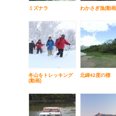
ミズナラ
わかさぎ漁(動画
冬山をトレッキング
北緯42度の標
(動画)