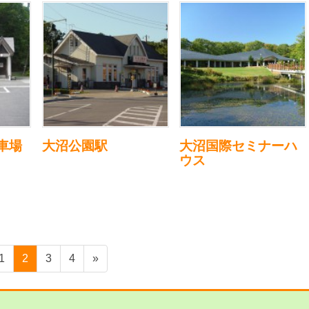
車場
大沼公園駅
大沼国際セミナーハ
ウス
固
固
固
固
1
2
3
4
»
定
定
定
定
ペ
ペ
ペ
ペ