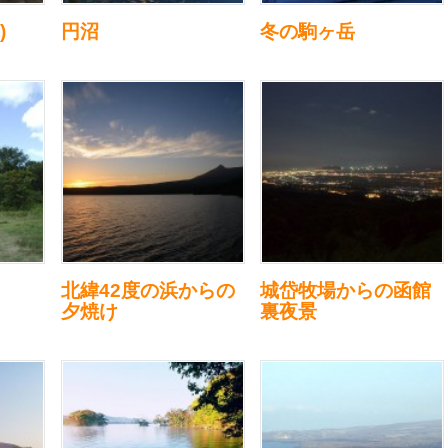
)
円沼
冬の駒ヶ岳
北緯42度の浜からの
城岱牧場からの函館
夕焼け
裏夜景