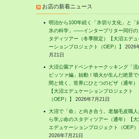
の
お店の新着ニュース
ペ
明治から100年続く「氷切り文化」と「
氷の科学」——インタープリター同行の
ー
タディツアー（冬季限定）【大沼エデュ
ーションプロジェクト（OEP）】
2026
ジ
月21日
送
大沼公園アドベンチャークッキング「流
ピッツァ編」始動！噴火が生んだ絶景で
り
間と焼く、世界にひとつのピザ（通年）
【大沼エデュケーションプロジェクト
（OEP）】
2026年7月21日
大沼で「命」と向き合う。老舗毛皮職人
ら学ぶ命のスタディツアー（通年）【大
エデュケーションプロジェクト（OEP）
2026年7月21日