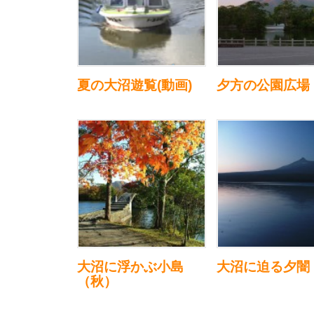
夏の大沼遊覧(動画)
夕方の公園広場
大沼に浮かぶ小島
大沼に迫る夕闇
（秋）