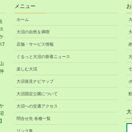
ー
ー
ー
ー
メニュー
お
ジ
ジ
ジ
ジ
ホーム
結
ス
大沼の自然を満喫
ケ
年7
店舗・サービス情報
ぐるっと大沼の新着ニュース
山
楽しむ大沼
仲
大沼発見ナビマップ
大沼国定公園について
か
大沼への交通アクセス
大
沼
問合せ先 各種一覧
】
リンク集