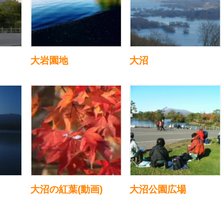
大岩園地
大沼
大沼の紅葉(動画)
大沼公園広場