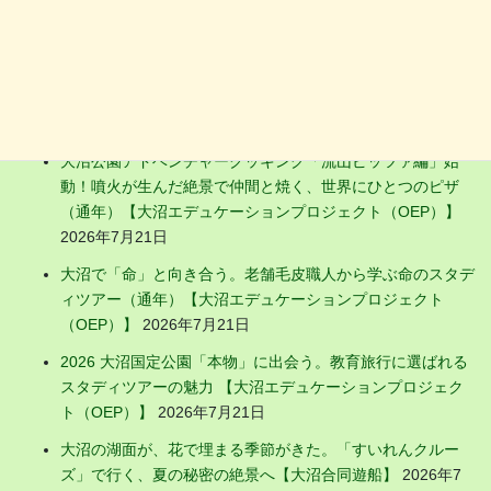
お店の新着ニュース
明治から100年続く「氷切り文化」と「結氷の科学」——イ
ンタープリター同行のスタディツアー（冬季限定）【大沼エ
デュケーションプロジェクト（OEP）】
2026年7月21日
大沼公園アドベンチャークッキング「流山ピッツァ編」始
動！噴火が生んだ絶景で仲間と焼く、世界にひとつのピザ
（通年）【大沼エデュケーションプロジェクト（OEP）】
2026年7月21日
大沼で「命」と向き合う。老舗毛皮職人から学ぶ命のスタデ
ィツアー（通年）【大沼エデュケーションプロジェクト
（OEP）】
2026年7月21日
2026 大沼国定公園「本物」に出会う。教育旅行に選ばれる
スタディツアーの魅力 【大沼エデュケーションプロジェク
ト（OEP）】
2026年7月21日
大沼の湖面が、花で埋まる季節がきた。「すいれんクルー
ズ」で行く、夏の秘密の絶景へ【大沼合同遊船】
2026年7