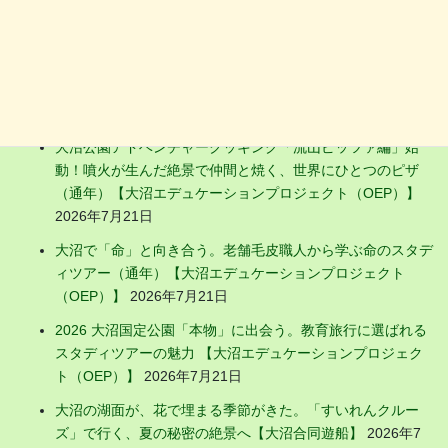
お店の新着ニュース
明治から100年続く「氷切り文化」と「結氷の科学」——イ
ンタープリター同行のスタディツアー（冬季限定）【大沼エ
デュケーションプロジェクト（OEP）】
2026年7月21日
大沼公園アドベンチャークッキング「流山ピッツァ編」始
動！噴火が生んだ絶景で仲間と焼く、世界にひとつのピザ
（通年）【大沼エデュケーションプロジェクト（OEP）】
2026年7月21日
大沼で「命」と向き合う。老舗毛皮職人から学ぶ命のスタデ
ィツアー（通年）【大沼エデュケーションプロジェクト
（OEP）】
2026年7月21日
2026 大沼国定公園「本物」に出会う。教育旅行に選ばれる
スタディツアーの魅力 【大沼エデュケーションプロジェク
ト（OEP）】
2026年7月21日
大沼の湖面が、花で埋まる季節がきた。「すいれんクルー
ズ」で行く、夏の秘密の絶景へ【大沼合同遊船】
2026年7