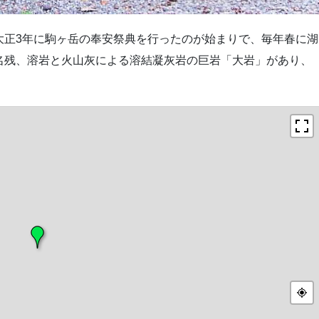
大正3年に駒ヶ岳の奉安祭典を行ったのが始まりで、毎年春に湖
名残、溶岩と火山灰による溶結凝灰岩の巨岩「大岩」があり、