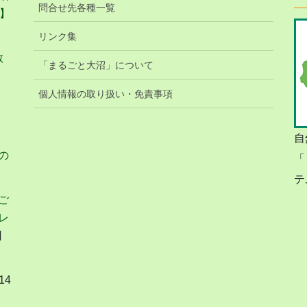
問合せ先各種一覧
】
リンク集
教
「まるごと大沼」について
個人情報の取り扱い・免責事項
自
の
「
テ
ご
レ
日
14