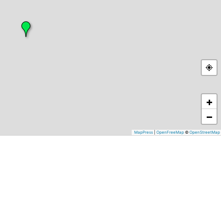
+
−
MapPress
|
OpenFreeMap
©
OpenStreetMap