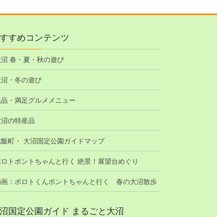
すすめコンテンツ
大沼 春・夏・秋の遊び
大沼・冬の遊び
絶品・満足グルメメニュー
大沼の特産品
七飯町・ 大沼国定公園ガイドマップ
ポロトポントちゃんと行く 絶景！展望台めぐり
動画：ポロトくんポントちゃんと行く 春の大沼散歩
沼国定公園ガイド まるごと大沼