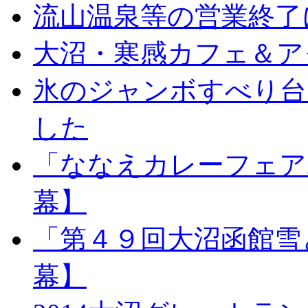
流山温泉等の営業終了
大沼・寒感カフェ＆ア
氷のジャンボすべり台お
した
「ななえカレーフェア2
幕】
「第４９回大沼函館雪
幕】