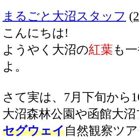
まるごと大沼スタッフ
(
こんにちは!
ようやく大沼の
紅葉
も一
よ。
さて実は、7月下旬から10
大沼森林公園や函館大沼
セグウェイ
自然観察ツア