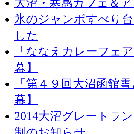
大沼・寒感カフェ＆ア
氷のジャンボすべり台お
した
「ななえカレーフェア2
幕】
「第４９回大沼函館雪
幕】
2014大沼グレートラ
制のお知らせ