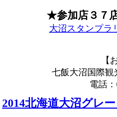
★参加店３７
大沼スタンプラリー
【
七飯大沼国際観
電話：
2014北海道大沼グレ