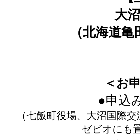
大
（北海道亀田
＜お
●
申込
（七飯町役場、大沼国際交
ゼビオにも