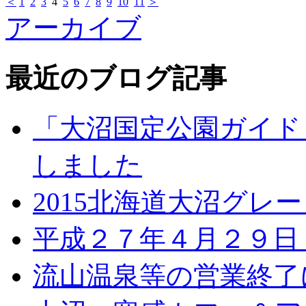
＜
1
2
3
4
5
6
7
8
9
10
11
＞
アーカイブ
最近のブログ記事
「大沼国定公園ガイド
しました
2015北海道大沼グレ
平成２７年４月２９日
流山温泉等の営業終了