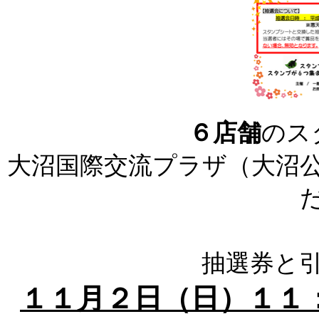
６店舗
のス
大沼国際交流プラザ（大沼
抽選券と
１１月２日（日）１１