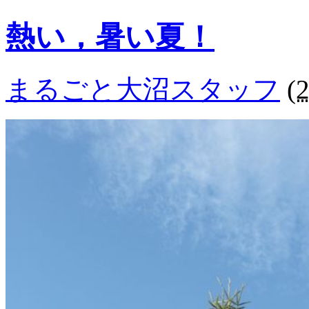
熱い，暑い夏！
まるごと大沼スタッフ
(