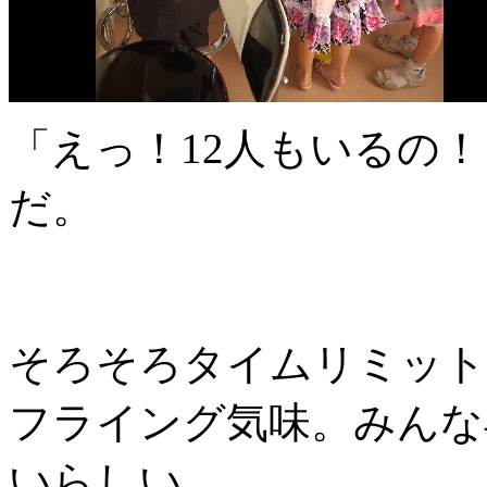
「えっ！12人もいるの！
だ。
そろそろタイムリミット
フライング気味。みんな
いらしい。