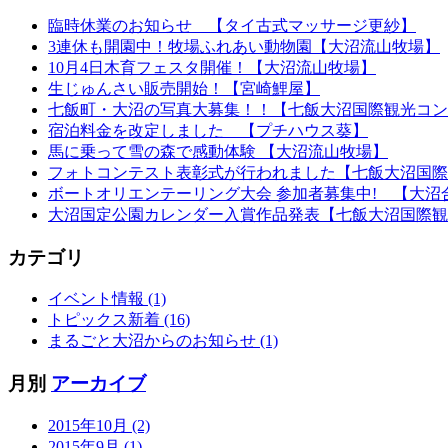
臨時休業のお知らせ 【タイ古式マッサージ更紗】
3連休も開園中！牧場ふれあい動物園【大沼流山牧場】
10月4日木育フェスタ開催！【大沼流山牧場】
生じゅんさい販売開始！【宮崎鯉屋】
七飯町・大沼の写真大募集！！【七飯大沼国際観光コン
宿泊料金を改定しました 【プチハウス葵】
馬に乗って雪の森で感動体験 【大沼流山牧場】
フォトコンテスト表彰式が行われました【七飯大沼国際
ボートオリエンテーリング大会 参加者募集中! 【大沼
大沼国定公園カレンダー入賞作品発表【七飯大沼国際観
カテゴリ
イベント情報 (1)
トピックス新着 (16)
まるごと大沼からのお知らせ (1)
月別
アーカイブ
2015年10月 (2)
2015年9月 (1)