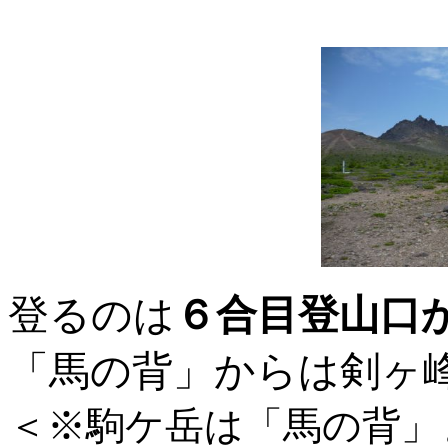
登るのは
６合目登山口
「馬の背」からは剣ヶ峰
＜※駒ケ岳は「馬の背」