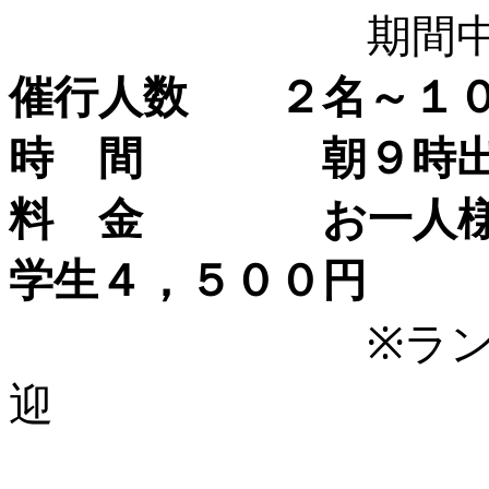
期間
催行人数 ２名～１
時 間 朝９時出
料 金 お一人様
学生４，５００円
※ラ
迎