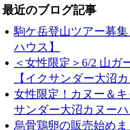
最近のブログ記事
駒ケ岳登山ツアー募集
ハウス】
＜女性限定＞6/2 山
【イクサンダー大沼カ
女性限定！カヌー＆キ
サンダー大沼カヌーハ
烏骨鶏卵の販売始めま