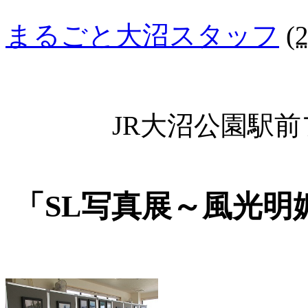
まるごと大沼スタッフ
(
JR大沼公園駅
「SL写真展～風光明