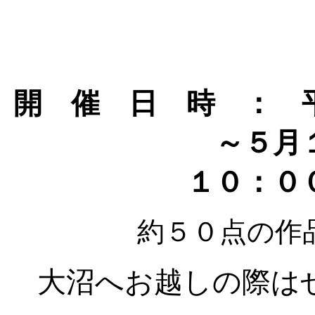
開 催 日 時 ： 
～５月
１０：０
約５０点の作
大沼へお越しの際は