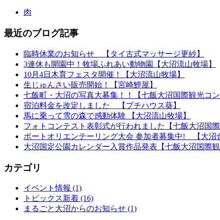
肉
最近のブログ記事
臨時休業のお知らせ 【タイ古式マッサージ更紗】
3連休も開園中！牧場ふれあい動物園【大沼流山牧場】
10月4日木育フェスタ開催！【大沼流山牧場】
生じゅんさい販売開始！【宮崎鯉屋】
七飯町・大沼の写真大募集！！【七飯大沼国際観光コン
宿泊料金を改定しました 【プチハウス葵】
馬に乗って雪の森で感動体験 【大沼流山牧場】
フォトコンテスト表彰式が行われました【七飯大沼国際
ボートオリエンテーリング大会 参加者募集中! 【大沼
大沼国定公園カレンダー入賞作品発表【七飯大沼国際観
カテゴリ
イベント情報 (1)
トピックス新着 (16)
まるごと大沼からのお知らせ (1)