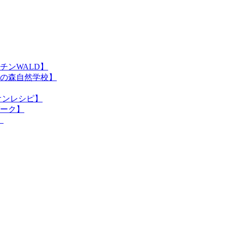
チンWALD】
の森自然学校】
オンレシピ】
ーク】
】