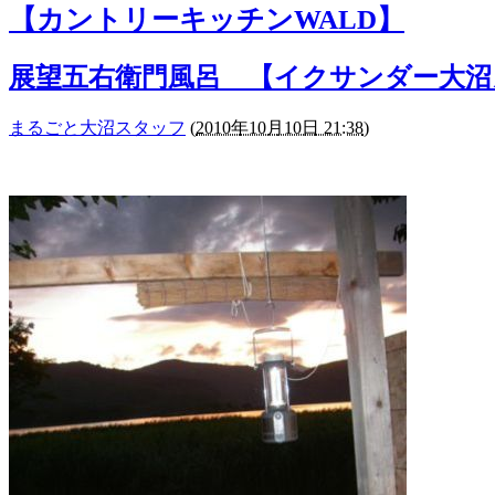
【カントリーキッチンWALD】
展望五右衛門風呂 【イクサンダー大沼
まるごと大沼スタッフ
(
2010年10月10日 21:38
)