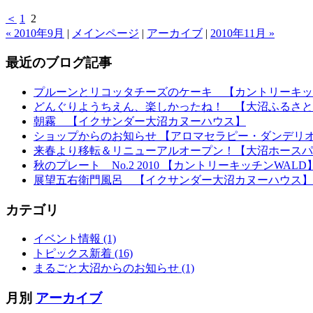
＜
1
2
« 2010年9月
|
メインページ
|
アーカイブ
|
2010年11月 »
最近のブログ記事
プルーンとリコッタチーズのケーキ 【カントリーキッ
どんぐりようちえん、楽しかったね！ 【大沼ふるさと
朝霧 【イクサンダー大沼カヌーハウス】
ショップからのお知らせ 【アロマセラピー・ダンデリ
来春より移転＆リニューアルオープン！【大沼ホースパ
秋のプレート No.2 2010 【カントリーキッチンWALD
展望五右衛門風呂 【イクサンダー大沼カヌーハウス】
カテゴリ
イベント情報 (1)
トピックス新着 (16)
まるごと大沼からのお知らせ (1)
月別
アーカイブ